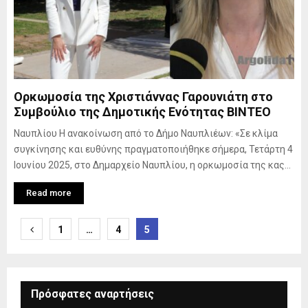
Ορκωμοσία της Χριστιάννας Γαρουνιάτη στο
Συμβούλιο της Δημοτικής Ενότητας ΒΙΝΤΕΟ
Ναυπλίου Η ανακοίνωση από το Δήμο Ναυπλιέων: «Σε κλίμα
συγκίνησης και ευθύνης πραγματοποιήθηκε σήμερα, Τετάρτη 4
Ιουνίου 2025, στο Δημαρχείο Ναυπλίου, η ορκωμοσία της κας...
Read more
Posts
1
…
4
5
pagination
Πρόσφατες αναρτήσεις