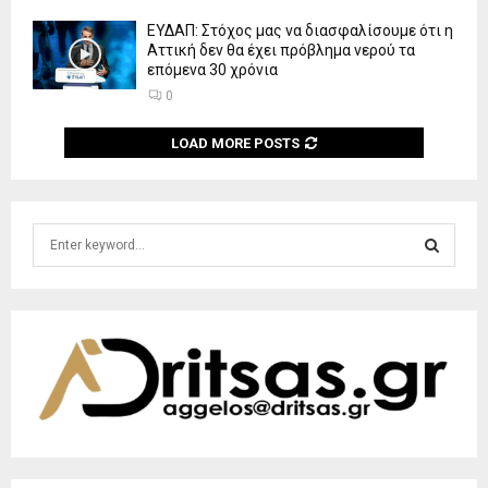
ΕΥΔΑΠ: Στόχος μας να διασφαλίσουμε ότι η
Αττική δεν θα έχει πρόβλημα νερού τα
επόμενα 30 χρόνια
0
LOAD MORE POSTS
S
e
a
S
r
c
E
h
f
A
o
r
R
:
C