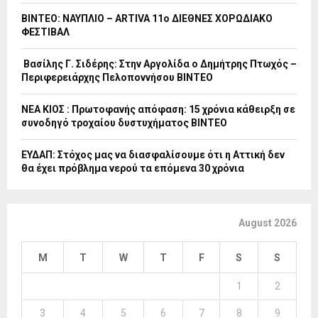
ΒΙΝΤΕΟ: ΝΑΥΠΛΙΟ – ARTIVA 11ο ΔΙΕΘΝΕΣ ΧΟΡΩΔΙΑΚΟ
ΦΕΣΤΙΒΑΛ
Βασίλης Γ. Σιδέρης: Στην Αργολίδα ο Δημήτρης Πτωχός –
Περιφερειάρχης Πελοποννήσου ΒΙΝΤΕΟ
ΝΕΑ ΚΙΟΣ : Πρωτοφανής απόφαση: 15 χρόνια κάθειρξη σε
συνοδηγό τροχαίου δυστυχήματος ΒΙΝΤΕΟ
ΕΥΔΑΠ: Στόχος μας να διασφαλίσουμε ότι η Αττική δεν
θα έχει πρόβλημα νερού τα επόμενα 30 χρόνια
August 2026
M
T
W
T
F
S
S
1
2
3
4
5
6
7
8
9