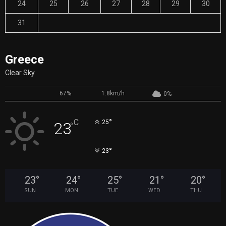
24
25
26
27
28
29
30
31
« Nov
Greece
Clear Sky
67%
1.8km/h
0%
°
C
25
23
°
°
23
23
°
24
°
25
°
21
°
20
°
SUN
MON
TUE
WED
THU