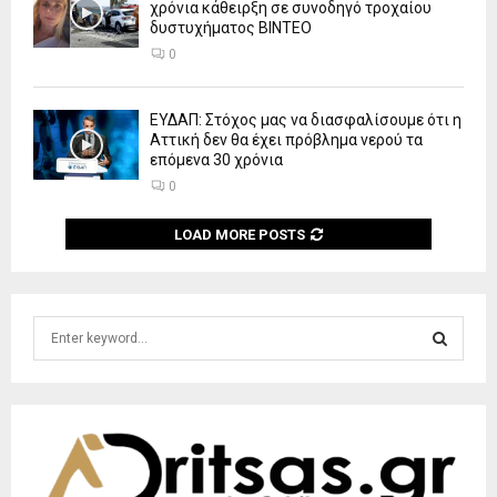
χρόνια κάθειρξη σε συνοδηγό τροχαίου
δυστυχήματος ΒΙΝΤΕΟ
0
ΕΥΔΑΠ: Στόχος μας να διασφαλίσουμε ότι η
Αττική δεν θα έχει πρόβλημα νερού τα
επόμενα 30 χρόνια
0
LOAD MORE POSTS
S
e
a
S
r
c
E
h
f
A
o