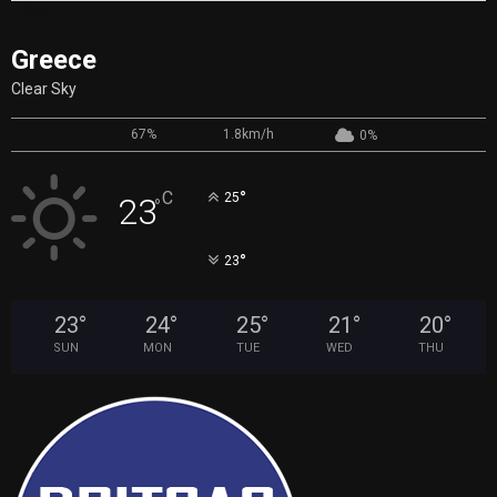
« Nov
Greece
Clear Sky
67%
1.8km/h
0%
°
C
25
23
°
°
23
23
°
24
°
25
°
21
°
20
°
SUN
MON
TUE
WED
THU