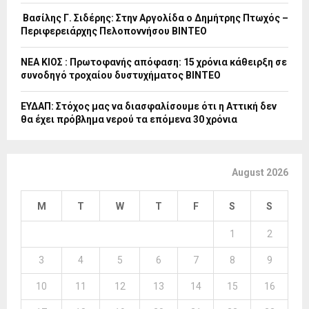
Βασίλης Γ. Σιδέρης: Στην Αργολίδα ο Δημήτρης Πτωχός –
Περιφερειάρχης Πελοποννήσου ΒΙΝΤΕΟ
ΝΕΑ ΚΙΟΣ : Πρωτοφανής απόφαση: 15 χρόνια κάθειρξη σε
συνοδηγό τροχαίου δυστυχήματος ΒΙΝΤΕΟ
ΕΥΔΑΠ: Στόχος μας να διασφαλίσουμε ότι η Αττική δεν
θα έχει πρόβλημα νερού τα επόμενα 30 χρόνια
August 2026
M
T
W
T
F
S
S
1
2
3
4
5
6
7
8
9
10
11
12
13
14
15
16