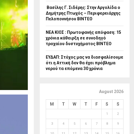
Βασίλης Γ. Σιδέρης: Στην Αργολίδα ο
Δημήτρης Πτωχός – Περιφερειάρχης
Πελοποννήσου ΒΙΝΤΕΟ
ΝΕΑ ΚΙΟΣ : Πρωτοφανής απόφαση: 15
χρόνια κάθειρξη σε συνοδηγό
τροχαίου δυστυχήματος ΒΙΝΤΕΟ
ΕΥΔΑΠ: Στόχος μας να διασφαλίσουμε
ότι η Αττική δεν θα έχει πρόβλημα
νερού τα επόμενα 30 χρόνια
August 2026
M
T
W
T
F
S
S
1
2
3
4
5
6
7
8
9
10
11
12
13
14
15
16