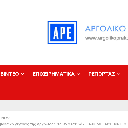
ΒΙΝΤΕΟ
ΕΠΙΧΕΙΡΗΜΑΤΙΚΑ
ΡΕΠΟΡΤΑΖ
L NEWS
μουσικό γεγονός της Αργολίδας, το 8ο φεστιβάλ “LeleKios Fiesta” ΒΙΝΤΕΟ