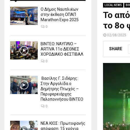
LOCAL NEWS
ΒΙ
Ο Δήμος Ναυπλιέων
Το από
στην έκθεση ΟΠΑΠ
Marathon Expo 2025
το 8ο 
0
02/08/2025
ΒΙΝΤΕΟ: ΝΑΥΠΛΙΟ –
SHARE
ARTIVA 11ο ΔΙΕΘΝΕΣ
ΧΟΡΩΔΙΑΚΟ ΦΕΣΤΙΒΑΛ
0
Βασίλης Γ. Σιδέρης:
Στην Αργολίδα ο
Δημήτρης Πτωχός –
Περιφερειάρχης
Πελοποννήσου ΒΙΝΤΕΟ
0
ΝΕΑ ΚΙΟΣ : Πρωτοφανής
απόφαση: 15 χρόνια