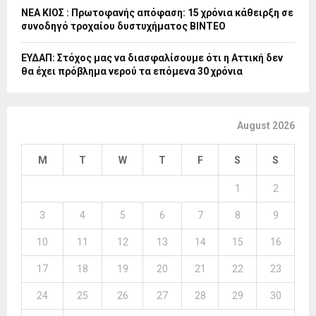
ΝΕΑ ΚΙΟΣ : Πρωτοφανής απόφαση: 15 χρόνια κάθειρξη σε
συνοδηγό τροχαίου δυστυχήματος ΒΙΝΤΕΟ
ΕΥΔΑΠ: Στόχος μας να διασφαλίσουμε ότι η Αττική δεν
θα έχει πρόβλημα νερού τα επόμενα 30 χρόνια
August 2026
M
T
W
T
F
S
S
1
2
3
4
5
6
7
8
9
10
11
12
13
14
15
16
17
18
19
20
21
22
23
24
25
26
27
28
29
30