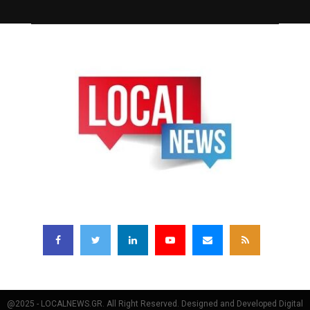
FOLLOW US
@2025 - LOCALNEWS.GR. All Right Reserved. Designed and Developed Digital