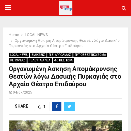
PRIMARY
MENU
Home
LOCAL NEWS
Οργανωμένη Άσκηση Απομάκρυνσης Θεατών λόγω Δασικής
Πυρκαγιάς στο Αρχαίο Θέατρο Επιδαύρου
LOCAL NEWS
ΕΙΔΗΣΕΙΣ
Π.Ε. ΑΡΓΟΛΙΔΑΣ
ΠΥΡΟΣΒΕΣΤΙΚΟ ΣΩΜΑ
ΡΕΠΟΡΤΑΖ
ΤΕΛΕΥΤΑΙΑ ΝΕΑ
ΦΩΤΙΕΣ ΤΩΡΑ
Οργανωμένη Άσκηση Απομάκρυνσης
Θεατών λόγω Δασικής Πυρκαγιάς στο
Αρχαίο Θέατρο Επιδαύρου
04/07/2025
SHARE
1