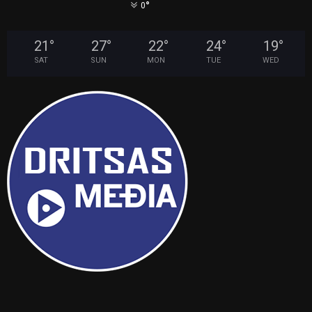
°
0
21
°
27
°
22
°
24
°
19
°
SAT
SUN
MON
TUE
WED