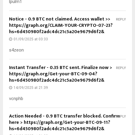
lpulm1
Notice - 0.9 BTC not claimed. Access wallet >>
REPLY
https://graph.org/CLAIM-YOUR-CRYPTO-07-23?
hs=6d450980f2adc4dc21c5a20e9679d6f2&
01/09/2025 at 03:33
s4zeon
Instant Transfer - 0.35 BTC sent. Finalize now >
REPLY
https://graph.org/Get-your-BTC-09-04?
hs=6d450980f2adc4dc21c5a20e9679d6f2&
14/09/2025 at 21:39
vcnphb
Action Needed - 0.9 BTC transfer blocked. Confirm
REPLY
here > https://graph.org/Get-your-BTC-09-11?
hs=6d450980f2adc4dc21c5a20e9679d6f2&