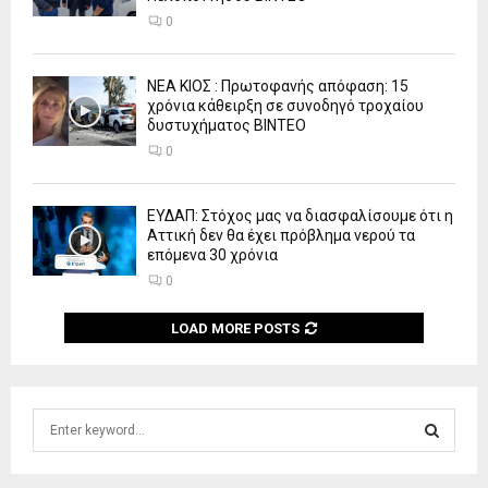
0
ΝΕΑ ΚΙΟΣ : Πρωτοφανής απόφαση: 15
χρόνια κάθειρξη σε συνοδηγό τροχαίου
δυστυχήματος ΒΙΝΤΕΟ
0
ΕΥΔΑΠ: Στόχος μας να διασφαλίσουμε ότι η
Αττική δεν θα έχει πρόβλημα νερού τα
επόμενα 30 χρόνια
0
LOAD MORE POSTS
S
e
a
S