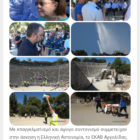
Με επαγγελματισμό και άψογο συντονισμό συμμετείχαν
στην άσκηση η Ελληνική Αστυνομία, το ΕΚΑΒ Αργολίδας,