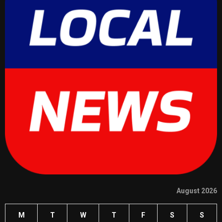
August 2026
M
T
W
T
F
S
S