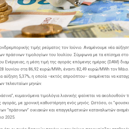
ονδρεμπορικής τιμής ρεύματος τον Ιούνιο. Αναμένουμε νέα αύξησ
ων πράσινων τιμολογίων του Ιουλίου. Σύμφωνα με τα επίσημα στο
ου Ενέργειας, η μέση τιμή της αγοράς επόμενης ημέρας (DAM) δι
 28 Ιουνίου στα 86,92 ευρώ/MWh, έναντι 82,49 ευρώ/MWh τον Μάιο
ία αύξηση 5,37%, η οποία –εκτός απροόπτου– αναμένεται να καταγ
ων τελευταίων μηνών.
άσινα”, κυμαινόμενα τιμολόγια λιανικής φαίνεται να ακολουθούν 
ς αγοράς, με χρονική καθυστέρηση ενός μηνός. Ωστόσο, οι ”φουσκ
των “πράσινων” οικιακών και επαγγελματικών καταναλωτών αναμέ
ιο 2025.