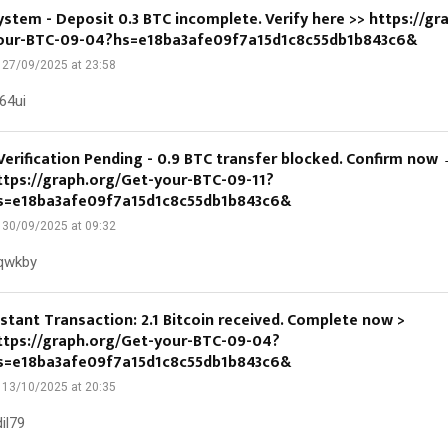
ystem - Deposit 0.3 BTC incomplete. Verify here >> https://gr
our-BTC-09-04?hs=e18ba3afe09f7a15d1c8c55db1b843c6&
27/09/2025 at 23:58
64ui
 Verification Pending - 0.9 BTC transfer blocked. Confirm now
ttps://graph.org/Get-your-BTC-09-11?
s=e18ba3afe09f7a15d1c8c55db1b843c6&
30/09/2025 at 09:32
qwkby
nstant Transaction: 2.1 Bitcoin received. Complete now >
ttps://graph.org/Get-your-BTC-09-04?
s=e18ba3afe09f7a15d1c8c55db1b843c6&
13/10/2025 at 20:35
il79