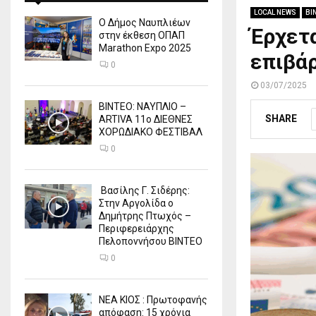
LOCAL NEWS
ΒΙ
Ο Δήμος Ναυπλιέων
Έρχετα
στην έκθεση ΟΠΑΠ
Marathon Expo 2025
επιβά
0
03/07/2025
ΒΙΝΤΕΟ: ΝΑΥΠΛΙΟ –
SHARE
ARTIVA 11ο ΔΙΕΘΝΕΣ
ΧΟΡΩΔΙΑΚΟ ΦΕΣΤΙΒΑΛ
0
Βασίλης Γ. Σιδέρης:
Στην Αργολίδα ο
Δημήτρης Πτωχός –
Περιφερειάρχης
Πελοποννήσου ΒΙΝΤΕΟ
0
ΝΕΑ ΚΙΟΣ : Πρωτοφανής
απόφαση: 15 χρόνια