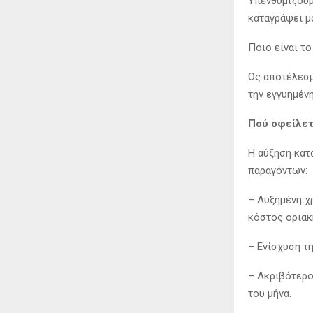
Υπενθυμίζουμ
καταγράψει μ
Ποιο είναι τ
Ως αποτέλεσμ
την εγγυημέν
Πού οφείλετ
Η αύξηση κατ
παραγόντων:
– Αυξημένη χ
κόστος οριακ
– Ενίσχυση τ
– Ακριβότερο
του μήνα.