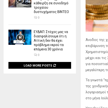
κάθειρξη σε συνοδηγό
τροχαίου
δυστυχήματος ΒΙΝΤΕΟ
0
ΕΥΔΑΠ: Στόχος μας να
διασφαλίσουμε ότι η
Άνοδος της χ
Αττική δεν θα έχει
πρόβλημα νερού τα
επιβάρυνση τ
επόμενα 30 χρόνια
Χρηματιστηρί
0
μέχρι και τις
για ποσοστια
LOAD MORE POSTS
μεγαλύτερη τ
Τα γνωστά “πρ
της χονδρική
λογαριασμοί 
στο μήνα Ιούλ