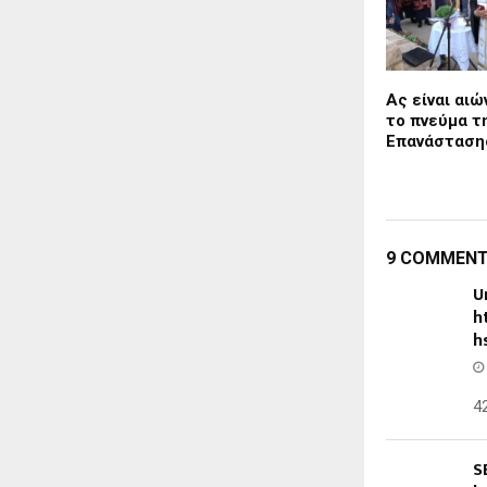
Ας είναι αιώ
το πνεύμα τ
Επανάστασης
9 COMMEN
U
h
h
4
S