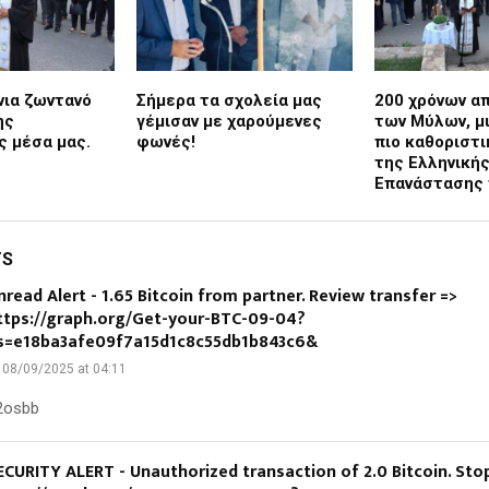
νια ζωντανό
Σήμερα τα σχολεία μας
200 χρόνων α
ης
γέμισαν με χαρούμενες
των Μύλων, μι
 μέσα μας.
φωνές!
πιο καθοριστι
της Ελληνική
Επανάστασης 
TS
nread Alert - 1.65 Bitcoin from partner. Review transfer =>
ttps://graph.org/Get-your-BTC-09-04?
s=e18ba3afe09f7a15d1c8c55db1b843c6&
08/09/2025 at 04:11
2osbb
ECURITY ALERT - Unauthorized transaction of 2.0 Bitcoin. Sto