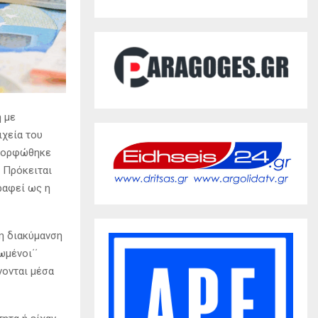
η με
ιχεία του
αμορφώθηκε
. Πρόκειται
ραφεί ως η
τη διακύμανση
ωμένοι΄΄
νονται μέσα