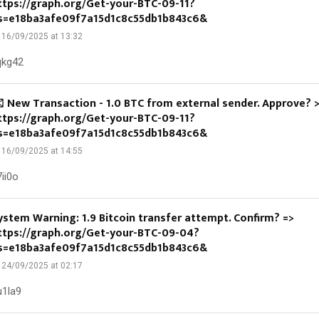
ttps://graph.org/Get-your-BTC-09-11?
s=e18ba3afe09f7a15d1c8c55db1b843c6&
16/09/2025 at 13:32
qkg42
️ New Transaction - 1.0 BTC from external sender. Approve? 
ttps://graph.org/Get-your-BTC-09-11?
s=e18ba3afe09f7a15d1c8c55db1b843c6&
16/09/2025 at 14:55
ii0o
ystem Warning: 1.9 Bitcoin transfer attempt. Confirm? =>
ttps://graph.org/Get-your-BTC-09-04?
s=e18ba3afe09f7a15d1c8c55db1b843c6&
24/09/2025 at 02:17
u1la9