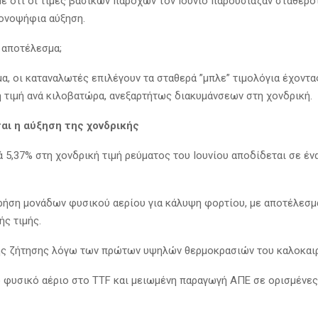
ε ότι οι τιμές βασικών παρόχων τον Ιούνιο παρουσίαζαν σταθερότ
ονοψήφια αύξηση.
ο αποτέλεσμα;
α, οι καταναλωτές επιλέγουν τα σταθερά ”μπλε” τιμολόγια έχοντα
η τιμή ανά κιλοβατώρα, ανεξαρτήτως διακυμάνσεων στη χονδρική.
αι η αύξηση της χονδρικής
ά 5,37% στη χονδρική τιμή ρεύματος του Ιουνίου αποδίδεται σε έ
ρήση μονάδων φυσικού αερίου για κάλυψη φορτίου, με αποτέλεσ
ής τιμής.
ης ζήτησης λόγω των πρώτων υψηλών θερμοκρασιών του καλοκαιρ
 φυσικό αέριο στο TTF και μειωμένη παραγωγή ΑΠΕ σε ορισμένε