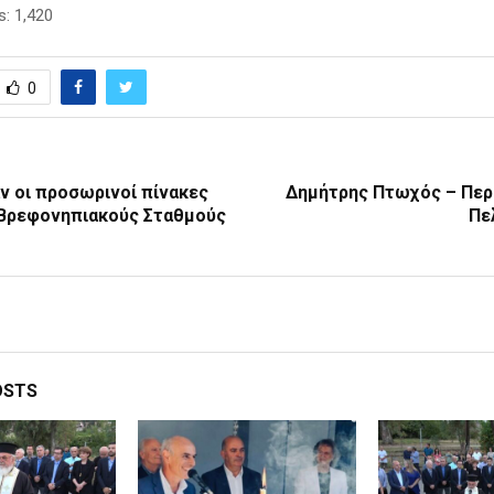
s:
1,420
0
ν οι προσωρινοί πίνακες
Δημήτρης Πτωχός – Περ
8 Βρεφονηπιακούς Σταθμούς
Πε
OSTS