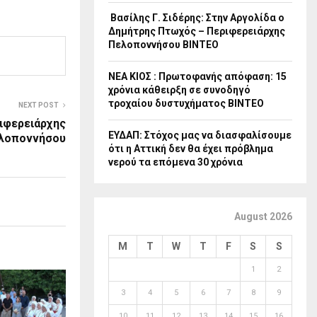
Βασίλης Γ. Σιδέρης: Στην Αργολίδα ο
Δημήτρης Πτωχός – Περιφερειάρχης
Πελοποννήσου ΒΙΝΤΕΟ
ΝΕΑ ΚΙΟΣ : Πρωτοφανής απόφαση: 15
χρόνια κάθειρξη σε συνοδηγό
τροχαίου δυστυχήματος ΒΙΝΤΕΟ
NEXT POST
ιφερειάρχης
ΕΥΔΑΠ: Στόχος μας να διασφαλίσουμε
λοποννήσου
ότι η Αττική δεν θα έχει πρόβλημα
νερού τα επόμενα 30 χρόνια
August 2026
M
T
W
T
F
S
S
1
2
3
4
5
6
7
8
9
10
11
12
13
14
15
16