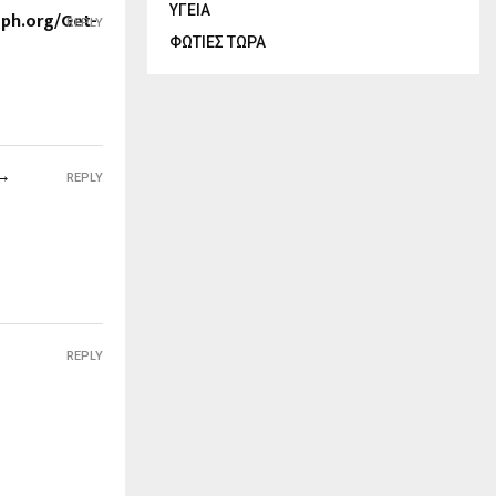
ΥΓΕΙΑ
aph.org/Get-
REPLY
ΦΩΤΙΕΣ ΤΩΡΑ
 →
REPLY
REPLY