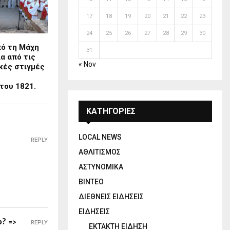
17
18
19
20
21
22
23
24
25
26
27
28
29
30
πό τη Μάχη
31
α από τις
« Nov
κές στιγμές
ς
του 1821.
ΚΑΤΗΓΟΡΙΕΣ
LOCAL NEWS
REPLY
ΑΘΛΙΤΙΣΜΟΣ
ΑΣΤΥΝΟΜΙΚΑ
ΒΙΝΤΕΟ
ΔΙΕΘΝΕΙΣ ΕΙΔΗΣΕΙΣ
ΕΙΔΗΣΕΙΣ
p? =>
REPLY
ΕΚΤΑΚΤΗ ΕΙΔΗΣΗ