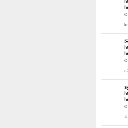
h
h
k
✉
h
h
a7
S
h
h
4