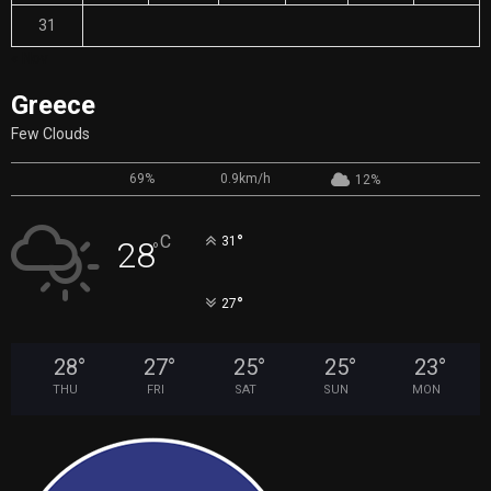
31
« Nov
Greece
Few Clouds
69%
0.9km/h
12%
°
C
31
28
°
°
27
28
°
27
°
25
°
25
°
23
°
THU
FRI
SAT
SUN
MON