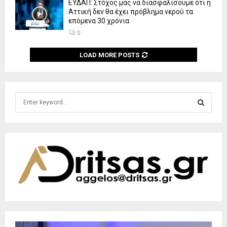
ΕΥΔΑΠ: Στόχος μας να διασφαλίσουμε ότι η
Αττική δεν θα έχει πρόβλημα νερού τα
επόμενα 30 χρόνια
0
LOAD MORE POSTS
S
e
a
S
r
c
E
h
f
A
o
r
R
:
C
H