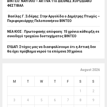
ΒΙΝΤΕΟ: ΝΑΥΠΛΙΟ – ARTIVA 11ο ΔΙΕΘΝΕΣ ΧΟΡΩΔΙΑΚΟ
ΦΕΣΤΙΒΑΛ
Βασίλης Γ. Σιδέρης: Στην Αργολίδα ο Δημήτρης Πτωχός –
Περιφερειάρχης Πελοποννήσου ΒΙΝΤΕΟ
ΝΕΑ ΚΙΟΣ : Πρωτοφανής απόφαση: 15 χρόνια κάθειρξη σε
συνοδηγό τροχαίου δυστυχήματος ΒΙΝΤΕΟ
ΕΥΔΑΠ: Στόχος μας να διασφαλίσουμε ότι η Αττική δεν
θα έχει πρόβλημα νερού τα επόμενα 30 χρόνια
August 2026
M
T
W
T
F
S
S
1
2
3
4
5
6
7
8
9