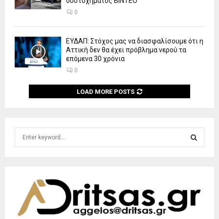
δυστυχήματος ΒΙΝΤΕΟ
0
ΕΥΔΑΠ: Στόχος μας να διασφαλίσουμε ότι η
Αττική δεν θα έχει πρόβλημα νερού τα
επόμενα 30 χρόνια
0
LOAD MORE POSTS
S
e
a
S
r
c
E
h
f
A
o
r
R