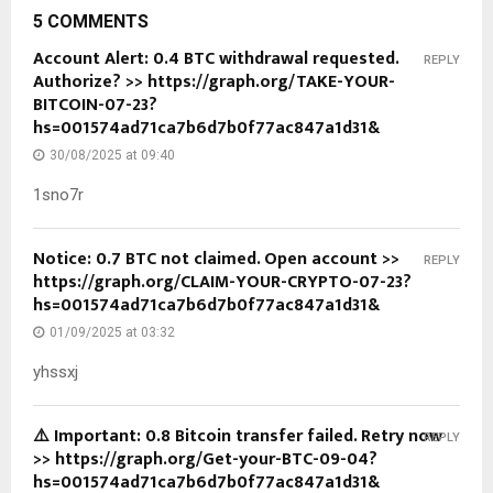
5 COMMENTS
Account Alert: 0.4 BTC withdrawal requested.
REPLY
Authorize? >> https://graph.org/TAKE-YOUR-
BITCOIN-07-23?
hs=001574ad71ca7b6d7b0f77ac847a1d31&
30/08/2025 at 09:40
1sno7r
Notice: 0.7 BTC not claimed. Open account >>
REPLY
https://graph.org/CLAIM-YOUR-CRYPTO-07-23?
hs=001574ad71ca7b6d7b0f77ac847a1d31&
01/09/2025 at 03:32
yhssxj
⚠️ Important: 0.8 Bitcoin transfer failed. Retry now
REPLY
>> https://graph.org/Get-your-BTC-09-04?
hs=001574ad71ca7b6d7b0f77ac847a1d31&