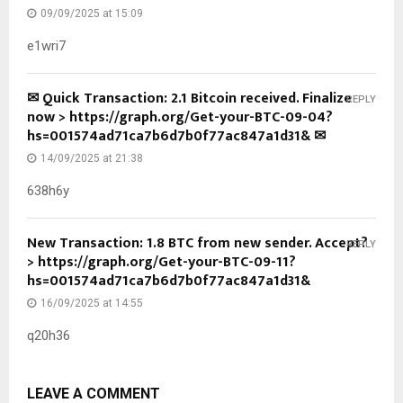
09/09/2025 at 15:09
e1wri7
✉ Quick Transaction: 2.1 Bitcoin received. Finalize
REPLY
now > https://graph.org/Get-your-BTC-09-04?
hs=001574ad71ca7b6d7b0f77ac847a1d31& ✉
14/09/2025 at 21:38
638h6y
New Transaction: 1.8 BTC from new sender. Accept?
REPLY
> https://graph.org/Get-your-BTC-09-11?
hs=001574ad71ca7b6d7b0f77ac847a1d31&
16/09/2025 at 14:55
q20h36
LEAVE A COMMENT