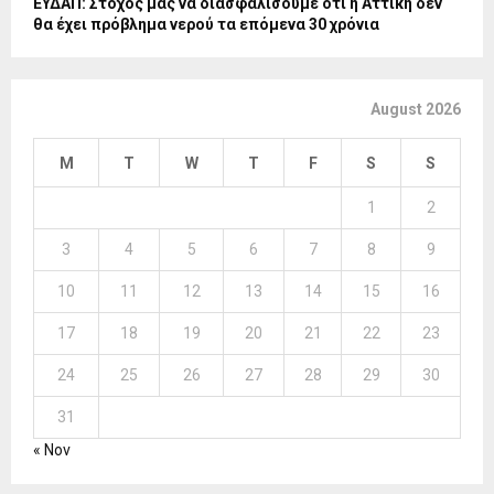
ΕΥΔΑΠ: Στόχος μας να διασφαλίσουμε ότι η Αττική δεν
θα έχει πρόβλημα νερού τα επόμενα 30 χρόνια
August 2026
M
T
W
T
F
S
S
1
2
3
4
5
6
7
8
9
10
11
12
13
14
15
16
17
18
19
20
21
22
23
24
25
26
27
28
29
30
31
« Nov