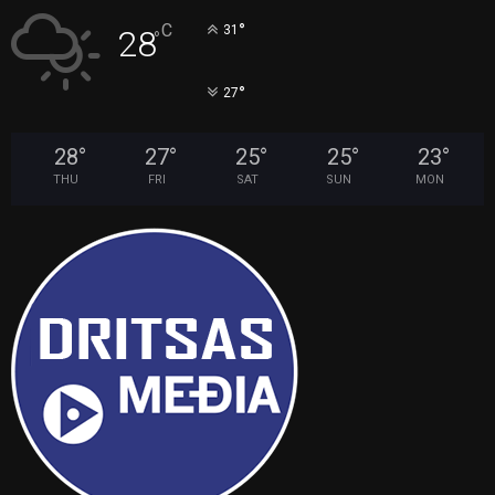
°
C
31
28
°
°
27
28
°
27
°
25
°
25
°
23
°
THU
FRI
SAT
SUN
MON