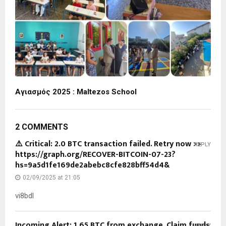
Αγιασμός 2025 : Maltezos School
2 COMMENTS
⚠️ Critical: 2.0 BTC transaction failed. Retry now >>
REPLY
https://graph.org/RECOVER-BITCOIN-07-23?
hs=9a5d1fe169de2abebc8cfe828bff54d4&
02/09/2025 at 21:05
vi8bdl
Incoming Alert: 1.65 BTC from exchange. Claim funds
REPLY