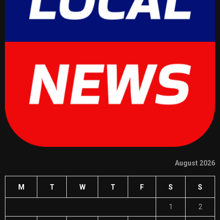
August 2026
M
T
W
T
F
S
S
1
2