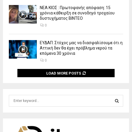
ΝΕΑ ΚΙΟΣ : Πρωτοφανής απόφαση: 15
χρόνια κάθειρξη σε συνοδηγό τροχαίου
δυστυχήματος ΒΙΝΤΕΟ
0
ΕΥΔΑΠ: Στόχος μας να διασφαλίσουμε ότι η
Αττική δεν θα έχει πρόβλημα νερού τα
επόμενα 30 χρόνια
0
LOAD MORE POSTS
S
e
a
S
r
c
E
h