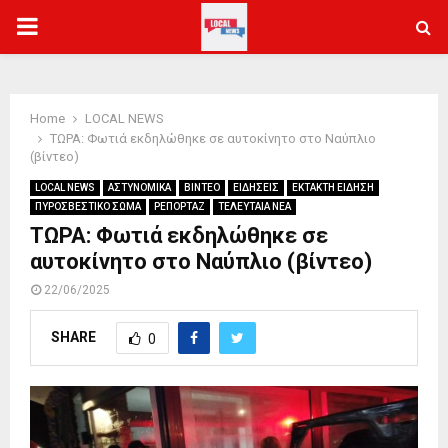
PRIMARY
MENU
Home
LOCAL NEWS
ΤΩΡΑ: Φωτιά εκδηλώθηκε σε αυτοκίνητο στο Ναύπλιο
(βίντεο)
LOCAL NEWS
ΑΣΤΥΝΟΜΙΚΑ
ΒΙΝΤΕΟ
ΕΙΔΗΣΕΙΣ
ΕΚΤΑΚΤΗ ΕΙΔΗΣΗ
ΠΥΡΟΣΒΕΣΤΙΚΟ ΣΩΜΑ
ΡΕΠΟΡΤΑΖ
ΤΕΛΕΥΤΑΙΑ ΝΕΑ
ΤΩΡΑ: Φωτιά εκδηλώθηκε σε
αυτοκίνητο στο Ναύπλιο (βίντεο)
22/06/2025
SHARE
0