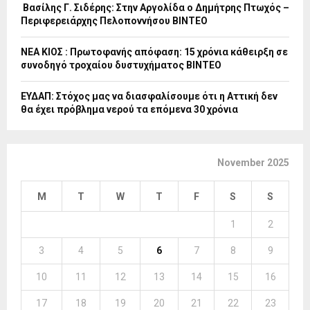
Βασίλης Γ. Σιδέρης: Στην Αργολίδα ο Δημήτρης Πτωχός –
Περιφερειάρχης Πελοποννήσου ΒΙΝΤΕΟ
ΝΕΑ ΚΙΟΣ : Πρωτοφανής απόφαση: 15 χρόνια κάθειρξη σε
συνοδηγό τροχαίου δυστυχήματος ΒΙΝΤΕΟ
ΕΥΔΑΠ: Στόχος μας να διασφαλίσουμε ότι η Αττική δεν
θα έχει πρόβλημα νερού τα επόμενα 30 χρόνια
November 2025
M
T
W
T
F
S
S
1
2
3
4
5
6
7
8
9
10
11
12
13
14
15
16
17
18
19
20
21
22
23