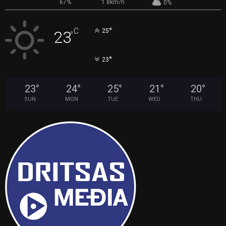
67%
1.8km/h
0%
°
C
25
23
°
°
23
23
°
24
°
25
°
21
°
20
°
SUN
MON
TUE
WED
THU