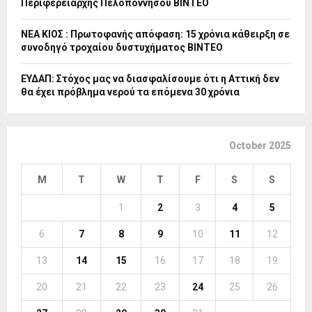
Περιφερειάρχης Πελοποννήσου ΒΙΝΤΕΟ
ΝΕΑ ΚΙΟΣ : Πρωτοφανής απόφαση: 15 χρόνια κάθειρξη σε
συνοδηγό τροχαίου δυστυχήματος ΒΙΝΤΕΟ
ΕΥΔΑΠ: Στόχος μας να διασφαλίσουμε ότι η Αττική δεν
θα έχει πρόβλημα νερού τα επόμενα 30 χρόνια
October 2025
M
T
W
T
F
S
S
1
2
3
4
5
6
7
8
9
10
11
12
13
14
15
16
17
18
19
20
21
22
23
24
25
26