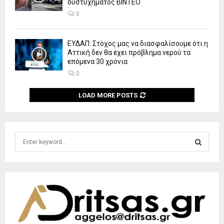
δυστυχήματος ΒΙΝΤΕΟ
0
ΕΥΔΑΠ: Στόχος μας να διασφαλίσουμε ότι η
Αττική δεν θα έχει πρόβλημα νερού τα
επόμενα 30 χρόνια
0
LOAD MORE POSTS
S
e
a
S
r
c
E
h
f
A
o
r
R