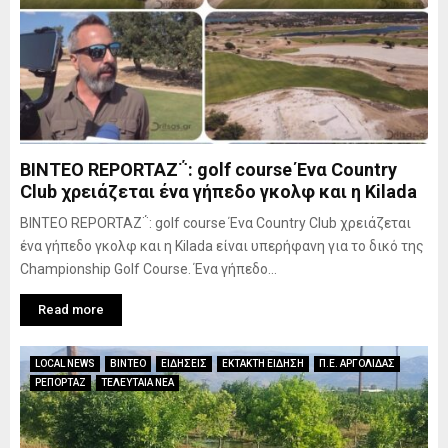
BINTEO REPORTAZ΅: golf course Ένα Country
Club χρειάζεται ένα γήπεδο γκολφ και η Κilada
BINTEO REPORTAZ΅: golf course Ένα Country Club χρειάζεται
ένα γήπεδο γκολφ και η Κilada είναι υπερήφανη για το δικό της
Championship Golf Course. Ένα γήπεδο...
Read more
LOCAL NEWS
ΒΙΝΤΕΟ
ΕΙΔΗΣΕΙΣ
ΕΚΤΑΚΤΗ ΕΙΔΗΣΗ
Π.Ε. ΑΡΓΟΛΙΔΑΣ
ΡΕΠΟΡΤΑΖ
ΤΕΛΕΥΤΑΙΑ ΝΕΑ