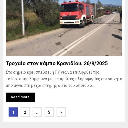
Τροχαίο στον κάμπο Κρανιδίου. 26/9/2025
Στο σημείο έχει σπεύσει η ΠΥ για να επιληφθεί της
κατάστασης Σύμφωνα με τις πρώτες πληροφορίες αυτοκίνητο
από άγνωστη μέχρι στιγμής αιτία του οποίου ο...
Read more
Posts
1
2
…
5
pagination